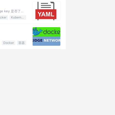
ge key 是否了
cker
Kubernetes
Docker
容器