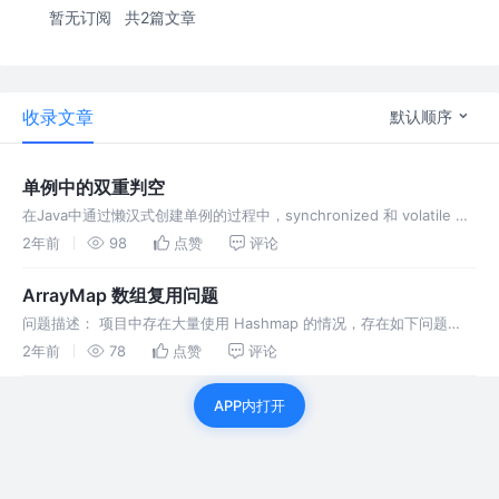
暂无订阅
共2篇文章
收录文章
默认顺序
单例中的双重判空
在Java中通过懒汉式创建单例的过程中，synchronized 和 volatile 起
到的作用。
2年前
98
点赞
评论
ArrayMap 数组复用问题
问题描述： 项目中存在大量使用 Hashmap 的情况，存在如下问题
HashMap 内部创建的数组和其他对象无法复用，带来内存回收的压力
2年前
78
点赞
评论
代码规范问题，有的RD会在构造方法中带 capacity 有
APP内打开