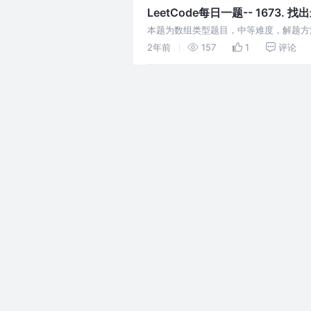
LeetCode每日一题-- 1673
本题为数组类型题目，中等难度，解题方法
通常用于解决与区间最值相关的问题。其
2年前
157
1
评论