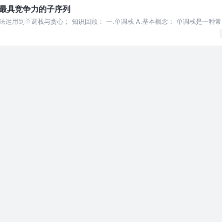
. 找出最具竞争力的子序列
运用到单调栈与贪心； 知识回顾： 一.单调栈 A.基本概念： 单调栈是一种
核心思想是利用栈来维护一个单调递增或