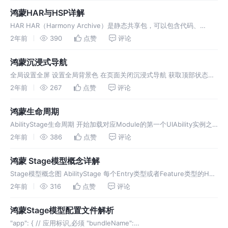
鸿蒙HAR与HSP详解
HAR HAR（Harmony Archive）是静态共享包，可以包含代码、
C++库、资源和配置文件。通过HAR可以实现多个模块或多个工程共享
2年前
390
点赞
评论
ArkUI组件、资源等相关代码。支持独立发布。 使用场景：
鸿蒙沉浸式导航
全局设置全屏 设置全局背景色 在页面关闭沉浸式导航 获取顶部状态栏
高度 获取底部安全区域高度 扩展安全区域
2年前
267
点赞
评论
鸿蒙生命周期
AbilityStage生命周期 开始加载对应Module的第一个UIAbility实例之
前会先创建AbilityStage，并在AbilityStage创建完成之后执行其
2年前
386
点赞
评论
onCreate()生命周期
鸿蒙 Stage模型概念详解
Stage模型概念图 AbilityStage 每个Entry类型或者Feature类型的HAP
在运行期都有一个AbilityStage类实例，当HAP中的代码首次被加载到
2年前
316
点赞
评论
进程中的时候，系统会先创建A
鸿蒙Stage模型配置文件解析
"app": { // 应用标识,必须 "bundleName":