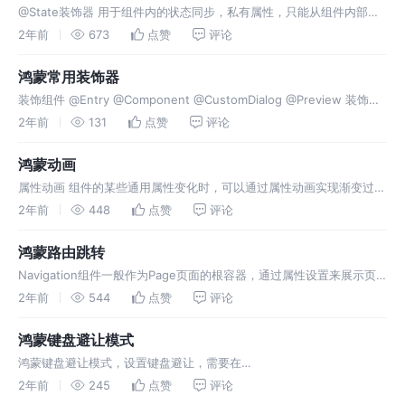
@State装饰器 用于组件内的状态同步，私有属性，只能从组件内部访
问，声明时必须制定类型并且本地初始化，也可以使用命名参数机制从
2年前
673
点赞
评论
父组件完成初始化。 装饰的变量生命周期与其所属自定义组件的生命周
期相同
鸿蒙常用装饰器
装饰组件 @Entry @Component @CustomDialog @Preview 装饰自
定义构建函数 - 轻量的UI元素复用 @Builder @BuilderParam 装饰样式
2年前
131
点赞
评论
@Sty
鸿蒙动画
属性动画 组件的某些通用属性变化时，可以通过属性动画实现渐变过渡
效果，提升用户体验。支持的属性包括width、height、
2年前
448
点赞
评论
backgroundColor、opacity、scale、rotate、t
鸿蒙路由跳转
Navigation组件一般作为Page页面的根容器，通过属性设置来展示页
面的标题栏、工具栏、导航栏等。router进行模块间跳转
2年前
544
点赞
评论
鸿蒙键盘避让模式
鸿蒙键盘避让模式，设置键盘避让，需要在
windowStage.loadContent方法加载完成调用
2年前
245
点赞
评论