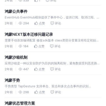
2年前
539
1
评论
defaultFocus 方式二
鸿蒙公共事件
EventHub EventHub模块提供了事件中心，提供订阅、取消订阅、触
发事件的能力，用于线程内通信。 在使用eventHub的功能前，需要通
2年前
294
点赞
评论
过Ability实例的成员变量context获取 Ev
鸿蒙NEXT版本迁移问题记录
需要手动添加编译配置 修改sdk版本 class类部分变量没有给定初始值
组件内部分属性没有给初始值 ForEach内遍历的item项没有给出明确的
2年前
184
点赞
评论
类型 方法参数没有给明确的类型
鸿蒙沙箱机制
应用沙箱是一种以安全防护为目的的隔离机制，避免数据受到恶意路径
穿越访问。在这种沙箱的保护机制下，应用可见的目录范围即为“应用沙
2年前
447
点赞
评论
箱目录”。 对于每个应用，系统会在内部存储空间映射出一个专属的“应
用沙箱目
鸿蒙手势
手势类型 TapGesture 支持单击、双击和多次点击事件的识别
LongPressGesture 用于触发长按手势事件，触发长按手势的最少手指
2年前
298
点赞
评论
数为1，最短长按时间为500毫秒 PanGesture
鸿蒙状态管理方案