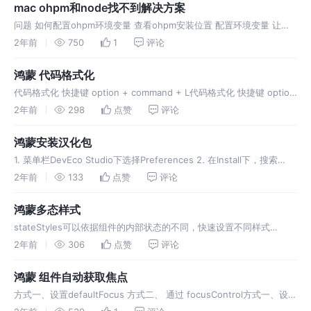
mac ohpm和node找不到解决方案
问题 如何配置ohpm环境变量 查看ohpm安装位置 配置环境变量 让环
境变量生效 mac mojave以后的系统请配置 .zshrc文件，一样的操作方
2年前
750
1
评论
法，只是将bash_profile改为.zshr
鸿蒙 代码格式化
代码格式化 快捷键 option + command + L代码格式化 快捷键 option
+ command + L代码格式化 快捷键 option + command + L代码格式
2年前
298
点赞
评论
化 快捷键代
鸿蒙安装汉化包
1. 菜单栏DevEco Studio下选择Preferences 2. 在Install下，搜索
chinese，勾选后点击OK 3. 点击Restart重启
2年前
133
点赞
评论
鸿蒙多态样式
stateStyles可以依据组件的内部状态的不同，快速设置不同样式
stateStyles是属性方法，可以根据UI内部状态来设置样式，类似于css
2年前
306
点赞
评论
伪类，但语法不同。ArkUI提供以下四种状态： fo
鸿蒙 组件自动获取焦点
方式一、设置defaultFocus 方式二、 通过 focusControl方式一、设置
defaultFocus 方式二、 通过 focusControl方式一、设置