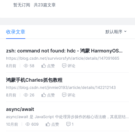
暂无订阅
共23篇文章
收录文章
默认顺序
zsh: command not found: hdc - 鸿蒙 HarmonyOS
Next
https://blog.csdn.net/survivorsfyh/article/details/147091665
8月前
58
点赞
评论
鸿蒙手机Charles抓包教程
https://blog.csdn.net/jinmie0193/article/details/142212143
8月前
26
点赞
评论
async/await
async/await 是 JavaScript 中处理异步操作的核心语法糖，其底层结
合了 生成器（Generator） 、Promise 和 事件循环（Event Loop）
10月前
609
点赞
1
的机制，实现了异步代