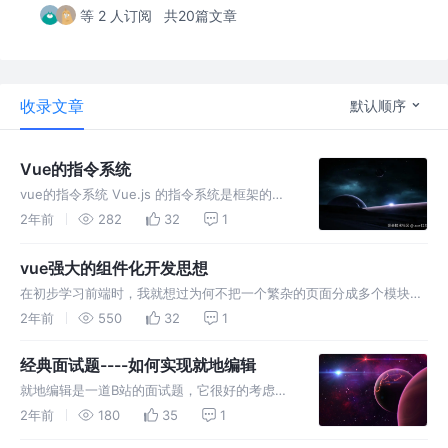
等 2 人订阅
共20篇文章
收录文章
默认顺序
Vue的指令系统
vue的指令系统 Vue.js 的指令系统是框架的一
个核心特性，它提供了一种简洁的方式来绑定
2年前
282
32
1
DOM 属性到数据模型。Vue 指令以 v- 开头，
并且可以在模板中使用。
vue强大的组件化开发思想
在初步学习前端时，我就想过为何不把一个繁杂的页面分成多个模块来
开发，这样不就会方便很多吗？而这就是vue中的核心开发思想之一---
2年前
550
32
1
组件化开发思想。
经典面试题----如何实现就地编辑
就地编辑是一道B站的面试题，它很好的考虑了
用户的交互体验，即：平时为文本状态，当
2年前
180
35
1
mouseover（鼠标悬浮）时，点击一下进入编