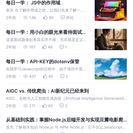
错，这在C中没错，但在JS就不一样了，我们来
每日一学： JS中的作用域
首先 在了解作用域之前，让我们先来了解一些
JS中的基础概念 类型 在JS中有以下几种基础类
2年前
1.6k
49
评论
型： Number: 用于存储整数或浮点数，例
如 42 或 3.14。
每日一学：用小白的眼光来看待面试
题--泡茶
这道面试题做起来其实并不难，无非就是定义一
些函数，将泡茶的过程加入进去，再加入一个茶
2年前
167
46
1
叶对象，用这个对象调用这些方法输出即可，但
这其实并非是在考察你的代码的能力，而是在考
每日一学：API-KEY的dotenv保管
察你关于模板方法模式。
在我学习Javascript的过程中，由于项目中需要
输入个人的api-key，而这些是不太能泄露出去
2年前
437
45
2
的（自己周围人用下得了，哪能真的分享出
去）--其实是因为这么些key，有些是有使用次
AIGC vs. 传统爬虫：AI新纪元已经来到
数的。我个人有这
AIGC，全称为人工智能生成内容（Artificial Intelligence Generated
Content），标志着人工智能技术在创意与内容创作领域的重大进步。
2年前
271
40
2
从基础到实践：掌握Node.js后端开发与实现豆瓣电影爬
虫项目
首先 了解相关知识 Node.js 与 NPM Node.js：它不仅让JavaScript能