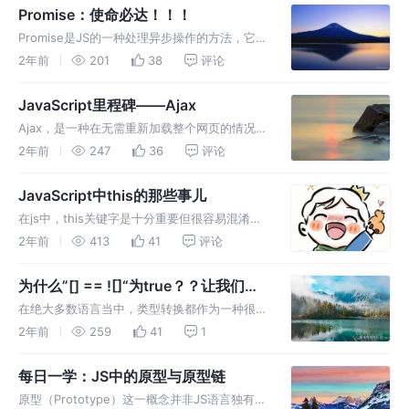
辑状态，而点击别处时就会退出编辑状态并保存
Promise：使命必达！！！
内容。
Promise是JS的一种处理异步操作的方法，它提
供了一种更优雅、更易于管理的方式来处理异步
2年前
201
38
评论
代码，而不是传统的回调函数
JavaScript里程碑——Ajax
Ajax，是一种在无需重新加载整个网页的情况
下，能够更新部分网页内容的技术。Ajax使得网
2年前
247
36
评论
页可以实现更快速、更动态的交互，因为它允许
浏览器在后台与服务器交换数据并局部更新页
JavaScript中this的那些事儿
面。
在js中，this关键字是十分重要但很容易混淆的
概念。它的值取决于函数的调用上下文，具体来
2年前
413
41
评论
说，`this` 的值在执行时绑定，并且可以指向不
同的对象。
为什么”[] == ![]“为true？？让我们领
略JS类型转换的风采
在绝大多数语言当中，类型转换都作为一种很重
要的机制存在，而在JS这种动态类型的语言中
2年前
259
41
1
则显得更为重要。
每日一学：JS中的原型与原型链
原型（Prototype）这一概念并非JS语言独有，