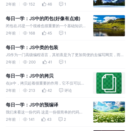
但JS对其的应用和实现方式确实具有独特性，
2年前
152
46
1
并在语言的核心机制中扮演着重要角色，也能解
释一句话，即JS所有类型皆对象。废话不多
每日一学：JS中的闭包(好像有点难)
说，直接进入主题
闭包在JS是一个很难也很重要的一个基础知识
点，它的作用其实就是可以允许函数访问并操作
2年前
168
45
1
其外部的变量，但要追究它的实现过程及应用场
景，其中的弯弯绕绕，我在学习是也是痛苦不
每日一学：JS中类的包装
已，接下来就分享一下我的一些心得。
JS作为一门高级编程语言，其初衷是为了更加简便的去编写网页，而今
天我就要来讲讲它能够让页面编写更加简单的一个秘密：包装类。
2年前
200
41
1
每日一学：JS中的拷贝
在js中，拷贝起着很重要的作用，它不仅可以保
护原始数据避免被修改，还有助于避免引用类型
2年前
213
42
评论
数据操作中的常见陷阱，还支持数据的灵活复用
与变异，适配不同场景下的性能与安全需求。
每日一学：JS中的预编译
我们来看这一份代码 这是一份很简单的代码，
它的结果也很简单 那么再看看这一份代码 这又
2年前
141
43
2
会输出什么呢？有人会说，这不是会报错吗，没