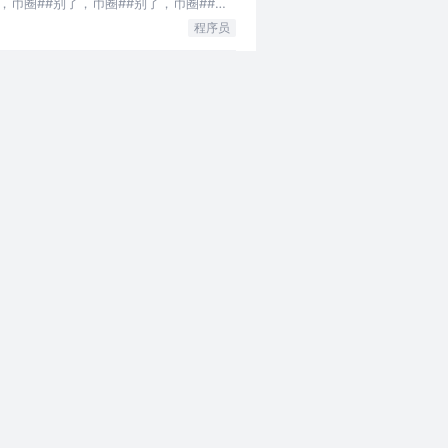
，币圈##别了，币圈##别了，币圈##别
程序员