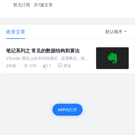
暂无订阅
共1篇文章
收录文章
默认顺序
笔记系列之 常见的数据结构和算法
VScode 调试 js文件代码调试，设置断点，按
F5 进入 调试模式。 栈 是一个 后进先出 的数据
2年前
219
1
评论
结构。 js中没有栈，可以通过 数组 来实现。
APP内打开