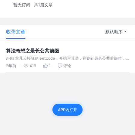
暂无订阅
共1篇文章
收录文章
默认顺序
算法奇想之最长公共前缀
起因 前几天接触到leetcode，开始写算法，在刷到最长公共前缀时，
想到了一种奇怪的解法，所以记录下来。 题目描述 题解 这是一个比较
2年前
419
1
评论
普遍的解法，以第一个字符串（假设为A）为基准，将A的每一个位置的
APP内打开