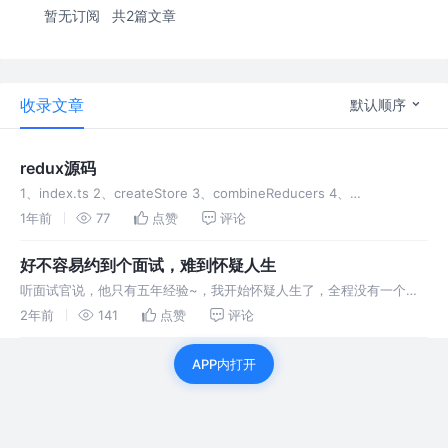
暂无订阅
共2篇文章
收录文章
默认顺序
redux源码
1、index.ts 2、createStore 3、combineReducers 4、
applyMiddleware 5、compose函数 redux源码
1年前
77
点赞
评论
好不容易约到个面试，难到怀疑人生
听面试官说，他只有五年经验~，我开始怀疑人生了，全程没有一个八
股 1、你们的聊天服务用了轮询，为什么不用websocket呢？---我只
2年前
141
点赞
评论
能说历史 2、那你说说你们这个群聊的技术架构吧 3、那你说开发过
APP内打开