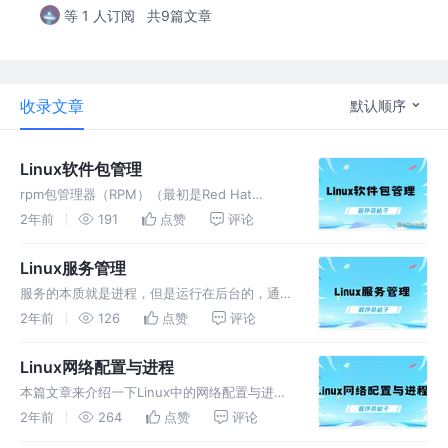
等 1 人订阅
共9篇文章
收录文章
默认顺序
Linux软件包管理
rpm包管理器（RPM）（最初是Red Hat
Package Manager，现在是递归首字母缩写）
2年前
191
点赞
评论
是一个免费的开源包管理系统。RPM是指.rpm
文件格式和包管理器程序本身。
Linux服务管理
服务的本质就是进程，但是运行在后台的，通常
监听某个端口，等待其他程序的请求，所以又称
2年前
126
点赞
评论
守护进程。可使用 service命令进行操作
Linux网络配置与进程
本篇文章来介绍一下Linux中的网络配置与进程,
主要分为网络配置、进程与进程管理。并简单介
2年前
264
点赞
评论
绍相关常用指令