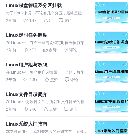
Linux磁盘管理及分区挂载
对于Linux来说，不论有几个分区，最终是建立
在根分区的基础之上的。每个分区都是用来组成
2年前
1.4k
5
评论
整个文件系统的一部分。采用“载入”的方式，将
目录与分区连接起来形成一一对应的关系。
Linux定时任务调度
在 Linux 中，存在一些需要特定时间去执行某
个命令或者程序的需求。相当于给指定的命令或
2年前
473
点赞
评论
者程序定个闹钟，时间一到就去执行。有点类似
JAVA 中的定时器。
Linux用户组与权限
在 Linux 中，每个用户必须属于一个组，每个
文件都有所有者、所在组、其他组的概念。这是
2年前
2.6k
点赞
评论
基于万物皆文件的基础之上的，因为文件的至关
重要性，文件之间的关系也就变得同等重要了。
Linux文件目录简介
在 Linux 中万物皆文件，所以对文件目录的相
关操作就显得格外重要。可以说这是基础中的基
2年前
240
点赞
评论
础，当然也不用去刻意的背诵所有指令，熟能生
巧，在实际操作中使用的多了这些常见的指令也
Linux系统入门指南
就了然于心了。
本文是运维-Linux相关内容的开篇文章，后续内