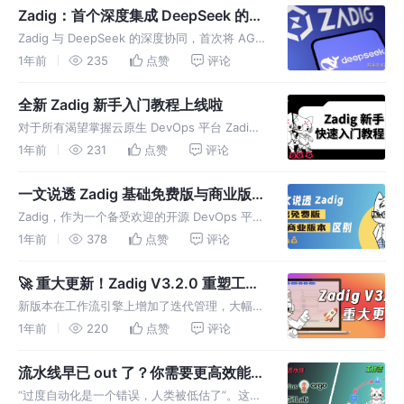
解读，速来了解！
Zadig：首个深度集成 DeepSeek 的
DevOps 平台
Zadig 与 DeepSeek 的深度协同，首次将 AGI
技术注入 DevOps 全生命周期，推出「AI 效能
1年前
235
点赞
评论
分析」与「AI 环境巡检」两大核心能力，实现
从经验驱动到智能决策的范式
全新 Zadig 新手入门教程上线啦
对于所有渴望掌握云原生 DevOps 平台 Zadig
的新手朋友们，我们带来了一个全新的视频教
1年前
231
点赞
评论
程，让你在短短 30 分钟内解锁 Zadig 的基本能
力！
一文说透 Zadig 基础免费版与商业版
本区别
Zadig，作为一个备受欢迎的开源 DevOps 平
台，提供了两类主要的产品版本：基础免费版和
1年前
378
点赞
评论
商业版，以满足不同规模和需求的团队。今天，
我们就来详细解析这两类版本的区别，帮助您做
🚀 重大更新！Zadig V3.2.0 重塑工作
出更明智的选择。
流体验，强势推出迭代管理
新版本在工作流引擎上增加了迭代管理，大幅提
高了流程透明度和价值交付的清晰度，还强化了
1年前
220
点赞
评论
工作流控制，新增了实时信息同步、审批和独立
通知等功能。
流水线早已 out 了？你需要更高效能的
工作流
“过度自动化是一个错误，人类被低估了”。这不