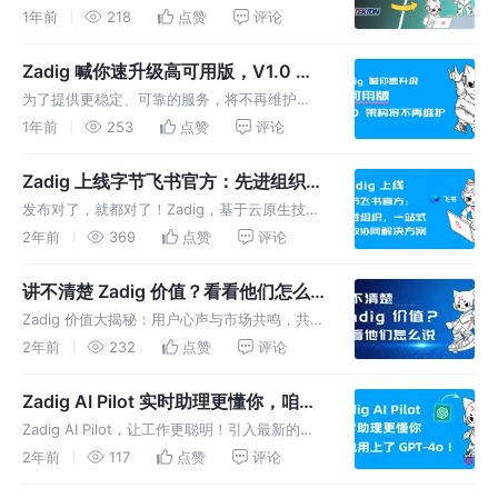
仅是对过去的反思，也是对未来的启示。在
1年前
218
点赞
评论
DevOps 领域，我们同样面临着如何实现“人机
融合”的挑战，以保持生产流程的弹性和适应
Zadig 喊你速升级高可用版，V1.0 架
性。
构将不再维护
为了提供更稳定、可靠的服务，将不再维护
v1.0 架构，并推荐所有用户升级到最新的高可
1年前
253
点赞
评论
用版。我们建议所有用户尽快升级到最新版本，
以享受更好的性能、更可靠的安全性和更丰富的
Zadig 上线字节飞书官方：先进组织，
功能。
一站式高效协同解决方案
发布对了，就都对了！Zadig，基于云原生技术
和工程最佳实践打造的 DevOps 平台 ，正式上
2年前
369
点赞
评论
线飞书官方：真正打通需求到发布全生命周期，
为企业带来产研一站式高效协作方案。
讲不清楚 Zadig 价值？看看他们怎么
说
Zadig 价值大揭秘：用户心声与市场共鸣，共鉴
创新成果。 我们收集用户对 Zadig 的真实感受
2年前
232
点赞
评论
和建议，覆盖了从 DevOps 挑战到产品功能使
用情况，再到未来发展的多个方面。
Zadig AI Pilot 实时助理更懂你，咱也
用上了 GPT-4o ！
Zadig AI Pilot，让工作更聪明！引入最新的
GPT-4o 模型和实时数据更新功能，实时更新不
2年前
117
点赞
评论
落后，开启智能新篇章~