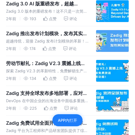
Zadig 3.0 AI 版重磅发布，超越
DevOps，解锁未来
Zadig 3.0 版本的重磅发布！这不只是一次简单
的版本迭代，而是一次以 AI 为引擎，引领我们
2年前
193
点赞
评论
迈向 DevOps 新纪元的重大飞跃。
Zadig 推出发布计划模块，发布其实很
简单
超越传统，迎接 Zadig 发布计划模块的革新！
通过规范化的流程管理，简化发布过程，提供全
2年前
174
点赞
评论
面的发布管理功能，有效提升了企业内发布的效
率和质量，让发布变得更简单、更高效。
劳动节献礼：Zadig V2.3 震撼上线，
基础版免费放送大量新功能
探索 Zadig V2.3 的革新特性，免费解锁生产力
提升，让每一位开发者的节日更加充实！我们不
2年前
134
点赞
评论
仅推出了一系列新功能和优化，还进一步免费开
放了基础功能，延续了自开源 2.0 架构发布以
Zadig 支持全球发布多地部署，应对出
来的开放革新之路
海新挑战
DevOps 在中国企业的出海业务中面临多重挑
战，包括文化差异、时区和地域限制、合规要求
2年前
225
点赞
评论
以及技术基础设施的适配。Zadig 助力自动化
APP内打开
DevOps，一键全球部署，安全出海，开启数字
Zadig 免费试用全面开放：提升工作效
化扩张之旅！
率，享受流畅体验
Zadig 平台为工程师和产品研发团队提供了综合