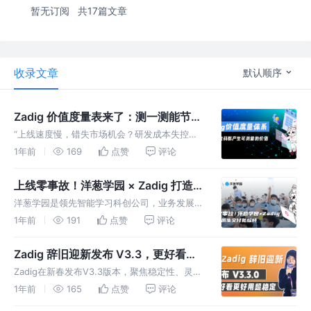
暂无订阅
共17篇文章
收录文章
默认顺序
Zadig 价值度量表来了：测一测能节省
多少钱
“上线速度慢，错失市场机会？研发成本失控，
ROI 越算越亏？客户总抱怨质量差，团队却疲于
1年前
169
点赞
评论
救火？”企业的每一分技术投入，都应转化为可
衡量的商业回报。
上线零事故！洋葱学园 × Zadig 打造云
原生交付新标杆
洋葱学园是领先智能学习科创公司，业务发展中
原有交付体系遇瓶颈。为解决上线流程系列痛
1年前
191
点赞
评论
点，经考量选择Zadig。引入后，上线质量和效
率显著提升，未来双方还将深化合作。
Zadig 辞旧迎新发布 V3.3，更好看更
好用超稳定
Zadig在新春发布V3.3版本，聚焦稳定性、灵活
性、智能化升级10+项核心能力。免费开放多项
1年前
165
点赞
评论
企业级功能，集成DeepSeek大模型，还有直播