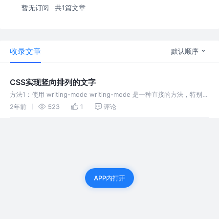
暂无订阅
共1篇文章
收录文章
默认顺序
CSS实现竖向排列的文字
方法1：使用 writing-mode writing-mode 是一种直接的方法，特别适
用于竖排文本（如中文）。 方法2：使用 transform 旋转文本 如果只
2年前
523
1
评论
是想简单地将文本旋转90度，也可以
APP内打开