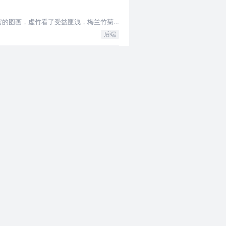
鹫宫的图画，虚竹看了受益匪浅，梅兰竹菊
后端