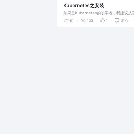
Kubernetes之安装
如果是Kubernetes的初学者，我
却会受内伤。 Install
2年前
153
1
评论