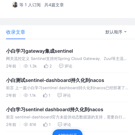
等 1 人订阅
共4篇文章
收录文章
默认顺序
小白学习gateway集成sentinel
网关流控定义 Sentinel支持对Spring Cloud Gateway、Zuul等主流的
API Gataway 进行限流，作用在网关的流控称之为网关流控，其实现原
2年前
1.3k
2
评论
理请点击网关限流进入官方Wiki
小白测试sentinel-dashboard持久化到nacos
前言 上一篇小白学习sentinel dashboard持久化到nacos已经部署了持
久化到nacos的sentinel-dashboard。 本篇任务： 测试sentinel-
2年前
1.1k
1
评论
dashboard是否
小白学习sentinel dashboard持久化到nacos
前言 sentinel-dashboard官方未提供动态数据源的支持，需要自行整
合。官方虽未提供实现，但是却提供了整合样例代码，从而实现
2年前
816
1
评论
dashboard与nacos的互通。 官方描述 原始模式 通过