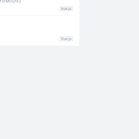
forMount()
Vue.js
Vue.js