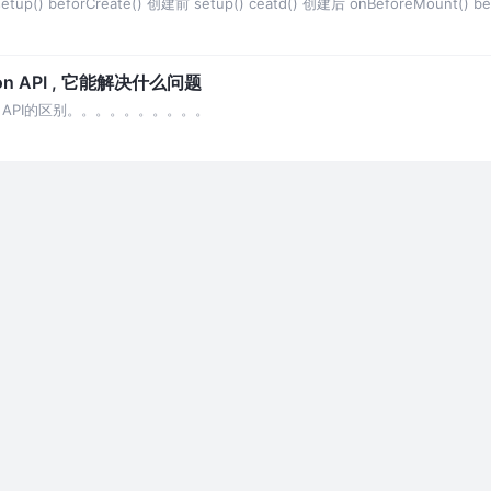
) beforCreate() 创建前 setup() ceatd() 创建后 onBeforeMount() be
on API , 它能解决什么问题
ptions API的区别。。。。。。。。。。