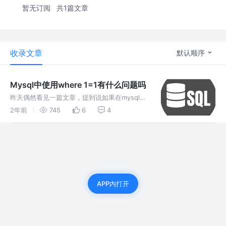
暂无订阅
共1篇文章
收录文章
默认顺序
Mysql中使用where 1=1有什么问题吗
昨天偶然看见一篇文章，提到说如果在mysql查
询语句中，使用where 1=1会有性能问题! 这着
2年前
745
6
4
实把我吸引了，因为我项目中就有不少同事，包
括我自己也有这样写的。为了不给其他人挖坑，
赶紧学习一下
APP内打开