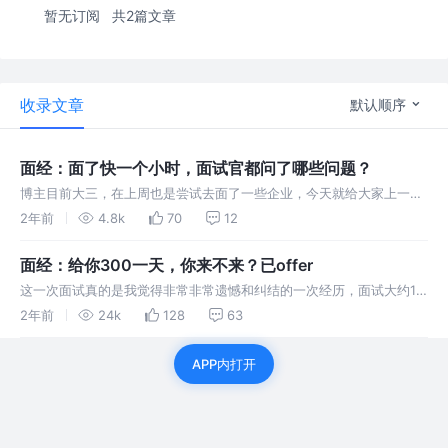
暂无订阅
共2篇文章
收录文章
默认顺序
面经：面了快一个小时，面试官都问了哪些问题？
博主目前大三，在上周也是尝试去面了一些企业，今天就给大家上一篇
面经@！ 自我介绍 首先也是简单介绍一下自己的情况，目前就读，然
2年前
4.8k
70
12
后在大学期间干了些什么，有过什么奖项，学习了哪些技术栈，对AIGC
比较感兴
面经：给你300一天，你来不来？已offer
这一次面试真的是我觉得非常非常遗憾和纠结的一次经历，面试大约1
个小时多，一开始hr小姐姐告诉我通过面试其实我很开心，因为面试官
2年前
24k
128
63
其实和我很聊得来，面试过程也是十分愉悦，一开始是给我开了200/天
的工资，
APP内打开