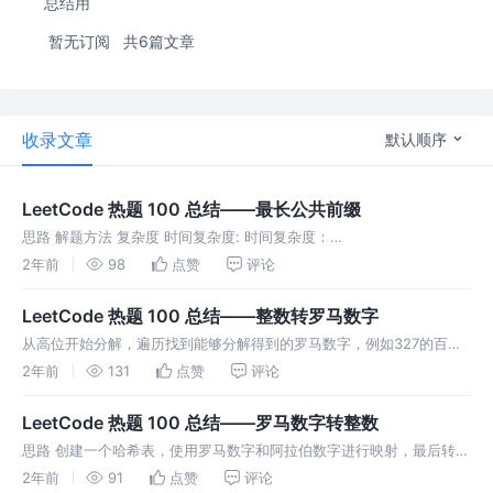
总结用
暂无订阅
共6篇文章
收录文章
默认顺序
LeetCode 热题 100 总结——最长公共前缀
思路 解题方法 复杂度 时间复杂度: 时间复杂度：
O(n∗m∗log(n))O(nmlog(n))O(n∗m∗log(n))。这里的n是字符串数组的
2年前
98
点赞
评论
长度，m是数组中最短字符串的长度。sort函数的时间
LeetCode 热题 100 总结——整数转罗马数字
从高位开始分解，遍历找到能够分解得到的罗马数字，例如327的百
位，然后拼接一个100对应的C，同时减去已映射的值，高位第一位分解
2年前
131
点赞
评论
（映射）完后，接着循环映射第二位
LeetCode 热题 100 总结——罗马数字转整数
思路 创建一个哈希表，使用罗马数字和阿拉伯数字进行映射，最后转换
为阿拉伯数字之后再相加即可 解题方法
2年前
91
点赞
评论