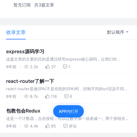
暂无订阅
共3篇文章
收录文章
默认顺序
express源码学习
这篇文章的主要的目的是通过研究express核心源码，让我们对
express深入理解，不仅会用express，还要理解其背后的思想，提高
8年前
2.2k
37
1
开发效率。研究express源码，学习大神的代码结构。本文只介绍核心
代码和核心流程，类型判断和express的使用等不包括在内。 expres…
react-router了解一下
react-router是做SPA(不是你想的SPA)时，控制不同的url渲染不同的
组件的js库。用react-router可以方便开发，不需要手动维护url和组件
8年前
8.7k
116
6
的对应关系。开发时用react-router-dom，react-router-dom里面的
组件是对react-r…
包教包会Redux
APP内打开
这是一个计数器，点击按钮，可以让数字加一或者减一。两个按钮在
Counter组件里，显示数字的在Number组件里。 首先分析这个需求，
8年前
4.4k
85
评论
点击button，改变数字，Number组件重新渲染。 可抽象为，派发一个