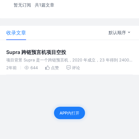
暂无订阅
共1篇文章
收录文章
默认顺序
Supra 跨链预言机项目空投
项目背景 Supra 是一个跨链预言机，2020 年成立，23 年得到 2400
万美金投资，HashKey、Conbase 等 20 多家投资机构投资。 项目方
2年前
644
点赞
评论
承诺空投 1.16 亿美金价值的代币，
APP内打开