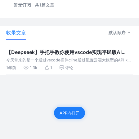
暂无订阅
共1篇文章
收录文章
默认顺序
【Deepseek】手把手教你使用vscode实现平民版AI
Code编辑器cursor
今天带来的是一个通过vscode插件cline通过配置云端大模型的API key
或者是本地部署的大模型实现AI代码编辑器，解放程序员的左手，右手
1年前
1.3k
1
评论
鼠标点点点完成代码开发
APP内打开