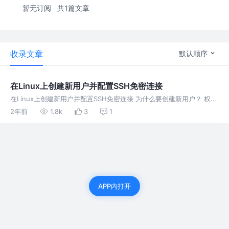
暂无订阅
共1篇文章
收录文章
默认顺序
在Linux上创建新用户并配置SSH免密连接
在Linux上创建新用户并配置SSH免密连接 为什么要创建新用户？ 权限
控制：每个用户可以被赋予特定的权限，以限制其对系统资源的访问。
2年前
1.8k
3
1
创建新用户可以根据需要为其分配适当的权限，从而提高系统安全性
APP内打开