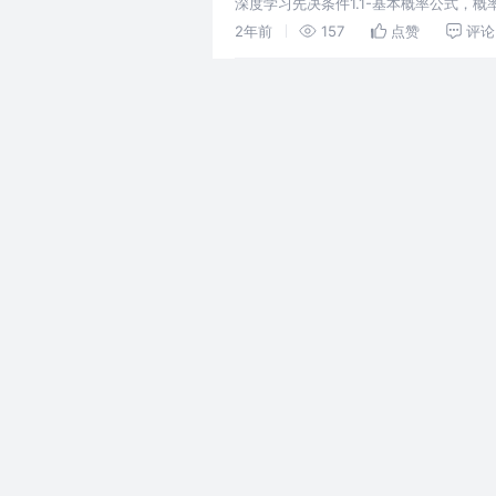
深度学习先决条件1.1-基本概率公式，
推225磅。 我们用0到1之间的数值来
2年前
157
点赞
评论