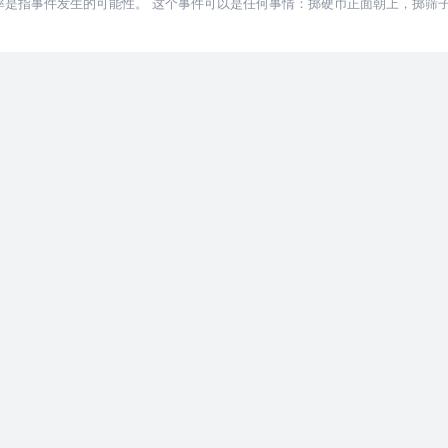
概率是指事件发生的可能性。 这个事件可以是任何事情：掷硬币正面朝上，掷筛
衡量概率，例如一件事的概率可以