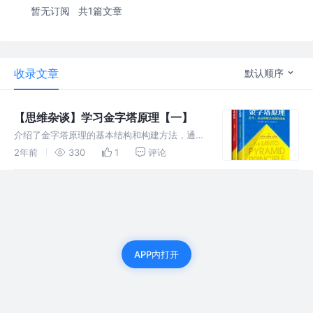
暂无订阅
共1篇文章
收录文章
默认顺序
【思维杂谈】学习金字塔原理【一】
介绍了金字塔原理的基本结构和构建方法，通过
背景、冲突、疑问、答案的顺序展开论述。以解
2年前
330
1
评论
释向老板推荐使用消息中间件为例，清晰地阐述
了背景下的通信问题、冲突、可能的疑问以及对
这些疑问的回答。
APP内打开