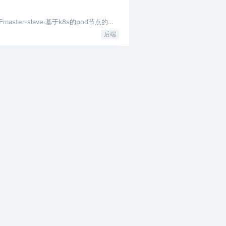
er-slave 基于k8s的pod节点的动
后端