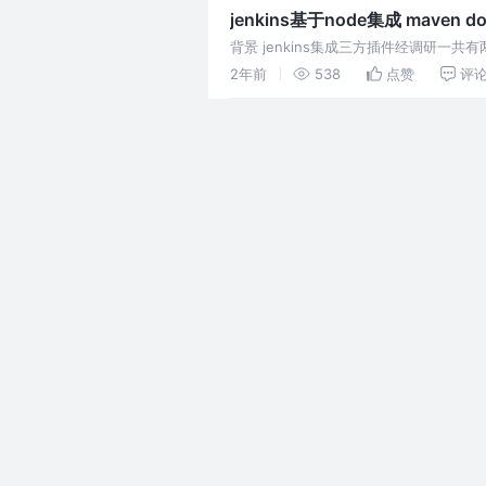
jenkins基于node集成 maven doc
背景 jenkins集成三方插件经调研一共有
态方式。 版本 jenki
2年前
538
点赞
评