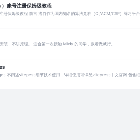
gu）账号注册保姆级教程
注册保姆级教程 前言 洛谷作为国内知名的算法竞赛（OI/ACM/CSP）练习
刷题之旅
讲安装，不讲原理。 适合第一次接触 Mixly 的同学，跟着做就行。
es
 Pages 不阐述vitepess细节技术使用，详细使用可详见vitepress中文官网 