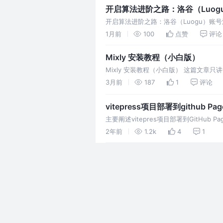
开启算法进阶之路：洛谷（Luo
开启算法进阶之路：洛谷（Luogu）账号
程初学者来说，拥有一个洛谷账号是开启
1月前
100
点赞
评论
Mixly 安装教程（小白版）
Mixly 安装教程（小白版） 这篇文章只
3月前
187
1
评论
vitepress项目部署到github Pag
主要阐述vitepres项目部署到GitHub
食用 通过Git
2年前
1.2k
4
1