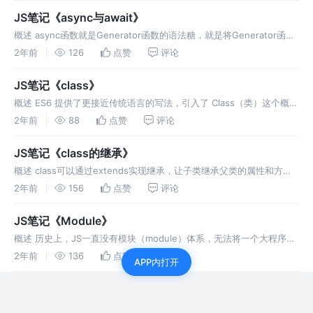
JS笔记《async与await》
概述 async函数就是Generator函数的语法糖，就是将Generator函数
的星号（*）替换成async，将yield替换成await，仅此而已。 async函
2年前
126
点赞
评论
数返回一个Promise对象，可
JS笔记《class》
概述 ES6 提供了更接近传统语言的写法，引入了 Class（类）这个概
念，作为对象的模板。通过class关键字，可以定义类。可以将class看
2年前
88
点赞
评论
作是一个语法糖，是构造函数的另一种写法。只是让对象原型的
JS笔记《class的继承》
概述 class可以通过extends实现继承，让子类继承父类的属性和方
法。 ES6规定，子类必须在constructor方法中调用super，否则就报
2年前
156
点赞
评论
错。因为子类自己的this对象，必须先通过父类的
JS笔记《Module》
概述 历史上，JS一直没有模块（module）体系，无法将一个大程序拆
分成互相依赖的小文件，再用简单的方法拼装起来。ES6新增的模块功
2年前
136
点赞
评论
APP内打开
能主要由两个命令构成：export和import，export用于