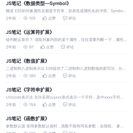
JS笔记《数据类型—Symbol》
概述 ES5的对象属性名都是字符串，容易造成属性名的冲突。Symbol
可以保证属性名的独一无二。是一种原始数据类型。ES6中，对象的属
2年前
105
点赞
评论
性名可以有两种类型，一种字符串，另一种就是新增的Symbol。 S
JS笔记《运算符扩展》
链判断运算符 ?. 读取对象内部的某个属性，往往需要判断一下，属性
的上层对象是否存在。使用链判断运算符，如果左侧为null或
2年前
97
点赞
评论
undefined就不再往下运算，返回undefined。 Null判断运算
JS笔记《数值扩展》
二进制和八进制表示法 ES6提供了二进制和八进制数值的新写法，分别
用前缀0b和0o表示。 数值分隔符 ES2021允许数值使用下划线（_）作
2年前
180
点赞
评论
为分隔符。分隔符没有指定间隔位置，隔几位添加都可以。 数值分
JS笔记《字符串扩展》
Unicode表示法 允许采用\uxxxx形式表示一个字符，其中xxxx字符表
示Unicode码点。但是这种表示法只限于码点在\u0000~\uFFFF之间
2年前
154
点赞
评论
的字符。超出这个范围的字符，必须写在{}中。
JS笔记《函数扩展》
参数默认值 使用参数默认值时，函数不能有同名参数，会报错。 参数
变量是默认声明的，在函数体内，不能用let或const再次声明，否则会