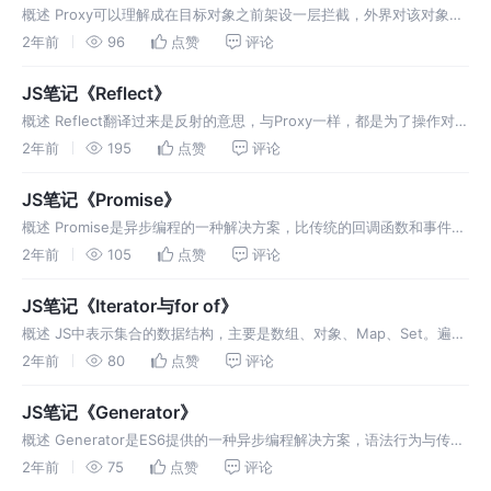
概述 Proxy可以理解成在目标对象之前架设一层拦截，外界对该对象的
访问都必须先通过这层拦截，因此提供了一种机制，可以对外界的访问
2年前
96
点赞
评论
进行过滤和改写。可以由它来代理某些操作。 ES6提供原生Proxy构造
JS笔记《Reflect》
概述 Reflect翻译过来是反射的意思，与Proxy一样，都是为了操作对象
而提供的。设计目的有以下几点： 将Object对象的一些属于语言内部
2年前
195
点赞
评论
的方法放到Reflect对象上。未来对象的新方法只部署到
JS笔记《Promise》
概述 Promise是异步编程的一种解决方案，比传统的回调函数和事件更
合理。简单来说就是一个容器，里面保存着未来才会结束的事件，通常
2年前
105
点赞
评论
是一个异步操作。Promise对象有两个特点： 对象的状态不受外界影
JS笔记《Iterator与for of》
概述 JS中表示集合的数据结构，主要是数组、对象、Map、Set。遍历
器是一种接口，为各种不同的数据结构提供统一的访问机制。任何数据
2年前
80
点赞
评论
结构只要部署了Iterator接口，就可以完成遍历操作。 本质 It
JS笔记《Generator》
概述 Generator是ES6提供的一种异步编程解决方案，语法行为与传统
函数完全不同。执行Generator函数会返回一个遍历器对象，返回的遍
2年前
75
点赞
评论
历器对象可以依次遍历Generator函数内部的每一个状