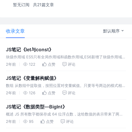
暂无订阅
共21篇文章
收录文章
默认顺序
JS笔记《let与const》
块级作用域 ES5只有全局作用域和函数作用域,ES6新增了块级作用域。
let命令 ES6新增了let命令用来声明变量。但所声明的变量只在let命令
2年前
122
点赞
评论
所在的代码块内有效。 在使用let声明迭代变量时，每
JS笔记《变量解构赋值》
数组 从数组中提取值，按照位置对变量赋值。只要等号两边的模式相
同，左边的变量就会被赋予对应的值。如果解构不成功，变量的值为
2年前
126
点赞
评论
undefined。 只要某种数据结构具有Iterator接口，都可以采用数组
JS笔记《数据类型—BigInt》
概述 JS 所有数字都保存成 64 位浮点数，这给数值的表示带来了两大
限制。一是数值的精度只能到 53 个二进制位（相当于 16 个十进制
2年前
95
点赞
评论
位），大于这个范围的整数，JS是无法精确表示，这使得JS不适合