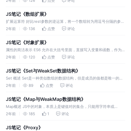
2年前
126
点赞
评论
报错。 与解构赋值结合使用 双重默认值。 rest参数 用于获取函
JS笔记《数组扩展》
扩展运算符 好比rest参数的逆运算，将一个数组转为用逗号分隔的参数
序列。 主要用于函数调用。 只有函数调用时作为参数，扩展运算符才
2年前
136
点赞
评论
可以放在圆括号中，否则报错。 如果将扩展运算符用于数组赋值，只能
放在
JS笔记《对象扩展》
属性的简洁表示 ES6 允许在大括号里面，直接写入变量和函数，作为
对象的属性和方法。 简写的对象方法不能用于构造函数，会报错。 属
2年前
120
点赞
评论
性名表达式 ES6 允许字面量定义对象时，用表达式作为对象的属性
名，即
JS笔记《Set与WeakSet数据结构》
Set 概述 Set是一种类似数组的数据结构，但是成员的值都是唯一的，
没有重复的。内部判断值是否唯一采用的是类似于严格相等的算法，唯
2年前
89
点赞
评论
一不同的是严格相等中NaN不等于自身，而set中认为是相等的。 可以
JS笔记《Map与WeakMap数据结构》
Map概述 JS中的对象，本质上是键值对的集合，只能用字符串或
Symbol当作键名。Map数据结构类似对象，也是键值对的集合，区别
2年前
185
1
评论
是键名不限于字符串，可以使用各种类型的值做当键名。 Map也可以接
受一
JS笔记《Proxy》