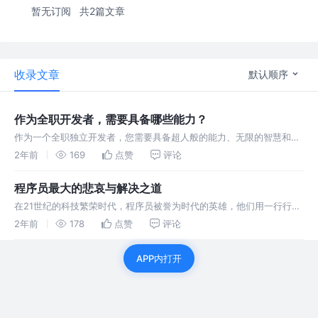
暂无订阅
共2篇文章
收录文章
默认顺序
作为全职开发者，需要具备哪些能力？
作为一个全职独立开发者，您需要具备超人般的能力、无限的智慧和永
不疲倦的精神。以下是15条充满幽默的建
2年前
169
点赞
评论
程序员最大的悲哀与解决之道
在21世纪的科技繁荣时代，程序员被誉为时代的英雄，他们用一行行代
码塑造了如今丰富多彩的网络世界。然而
2年前
178
点赞
评论
APP内打开