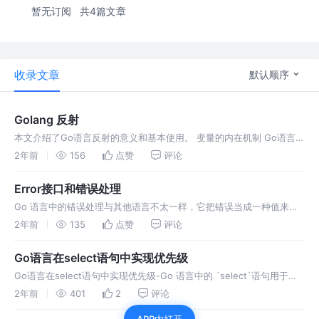
暂无订阅
共4篇文章
收录文章
默认顺序
Golang 反射
本文介绍了Go语言反射的意义和基本使用。 变量的内在机制 Go语言中
的变量是分为两部分的: 类型信息：预先定义好的元信息。 值信息：程
2年前
156
点赞
评论
序运行过程中可动态变化的。
Error接口和错误处理
Go 语言中的错误处理与其他语言不太一样，它把错误当成一种值来处
理，更强调判断错误、处理错误，而不是一股脑的 catch 捕获异常。
2年前
135
点赞
评论
Go语言在select语句中实现优先级
Go语言在select语句中实现优先级-Go 语言中的 `select`语句用于监
控并选择一组`case`语句执行相应的代码。
2年前
401
2
评论