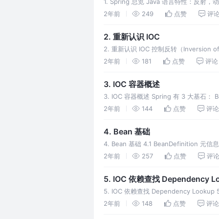
1. Spring 总览 Java 语言特性：反
封装与简化：
2年前
249
点赞
评
2. 重新认识 IOC
2. 重新认识 IOC 控制反转（Inver
式叫做依赖注入（Depen
2年前
181
点赞
评论
3. IOC 容器概述
3. IOC 容器概述 Spring 有 3 大基石： Be
2年前
144
点赞
评论
4. Bean 基础
4. Bean 基础 4.1 BeanDefinitio
2年前
257
点赞
评
5. IOC 依赖查找 Dependency L
5. IOC 依赖查找 Dependency Look
2年前
148
点赞
评论