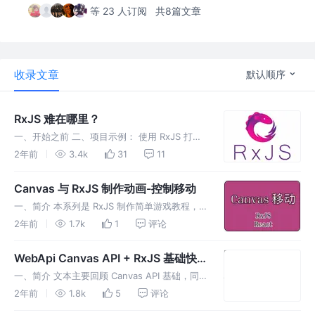
等 23 人订阅
共8篇文章
收录文章
默认顺序
RxJS 难在哪里？
一、开始之前 二、项目示例： 使用 RxJS 打通
前后端数据流 实践优先，以下基于 RxJS +
2年前
3.4k
31
11
Vite + 原生 JS 和 Express 的全栈项目。 1、
初始化项目 2、基于 RxJS 的 c
Canvas 与 RxJS 制作动画-控制移动
一、简介 本系列是 RxJS 制作简单游戏教程，
本文基于 React(Remix)/Canvas/RxJS 制作键
2年前
1.7k
1
评论
盘控制box在水平和二维方向移动，移动方式有
两种一种是键盘操作，一种是鼠标操作。 二、
WebApi Canvas API + RxJS 基础快
速学习/回顾
一、简介 文本主要回顾 Canvas API 基础，同
时借助 ES6 class 与 RxJS 能力快速的完成
2年前
1.8k
5
评论
Canvas 基础。为什么选择 RxJS 因为 RxJS?