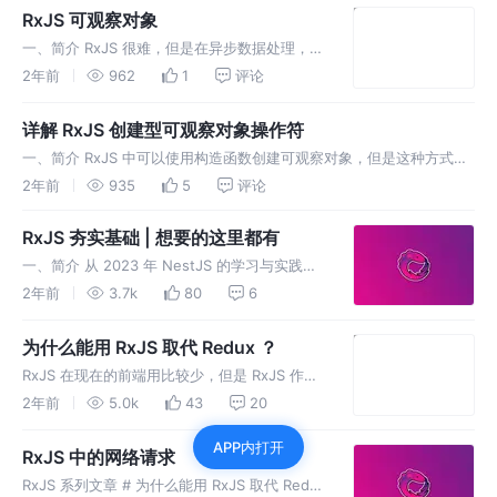
原因考虑到可以在订阅时行可以
RxJS 可观察对象
一、简介 RxJS 很难，但是在异步数据处理，响
应式编程和函数式编程中扮演重要角色。可观察
2年前
962
1
评论
对象是 RxJS 中最为重要的内容，在进入复杂的
操作符函数式编程之前，需要充分理解可观察对
详解 RxJS 创建型可观察对象操作符
象 Observab
一、简介 RxJS 中可以使用构造函数创建可观察对象，但是这种方式明
显的就是效率不高。于是 RxJS 针对不同的业务场景，实现了不同的可
2年前
935
5
评论
观察对象的创建操作符。 二、HTTP 请求 ajax ajax
RxJS 夯实基础 | 想要的这里都有
一、简介 从 2023 年 NestJS 的学习与实践中
发现，RxJS 在 NestJS gRPC 微服务中扮演重
2年前
3.7k
80
6
要角色，gRPC 的 proto 文件生成 TS 类型文件
式，使用可观察对象，而不是
为什么能用 RxJS 取代 Redux ？
RxJS 在现在的前端用比较少，但是 RxJS 作为
响应式和函数式编程的集大成者，似乎被前端开
2年前
5.0k
43
20
发者遗忘，可能是学习难度大，可能是有更加方
APP内打开
便的解决方案。 下面我们先回顾一下 Redux 是
RxJS 中的网络请求
如何运作开始。
RxJS 系列文章 # 为什么能用 RxJS 取代 Redux