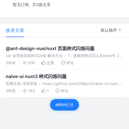
暂无订阅
共2篇文章
收录文章
默认顺序
@ant-design-vue/nuxt 页面样式闪烁问题
ssr 会导致页面样式闪烁-解决方法： 1：直接把样式写入在style中 2：
把样式抽离写入在css文件中；然后引入css文件
2年前
918
点赞
评论
naive-ui nuxt3 样式闪烁问题
官网文档-没有更新： https://github.com/07akioni/naive-ui-nuxt-
demo/blob/main/plugins/naive-ui.ts 方法-1.生成独立css
2年前
763
1
评论
APP内打开