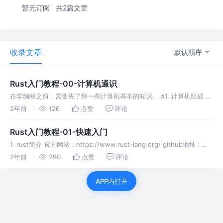
暂无订阅
共2篇文章
收录文章
默认顺序
Rust入门教程-00-计算机通识
在学编程之前，需要先了解一些计算机基本的知识。 #1. 计算机组成 上
图展示了计算机的重要组成，我们需要有以下认知： CPU是计算机的计
2年前
126
点赞
评论
算单元，类似于人类大脑 硬盘用于存储数据，是永久存储 内存也是用
Rust入门教程-01-快速入门
1. rust简介 官方网站：https://www.rust-lang.org/ github地址：
https://github.com/rust-lang/rust rust开创了一个语言的新的时
2年前
290
点赞
评论
APP内打开