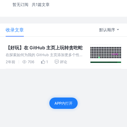
暂无订阅
共1篇文章
收录文章
默认顺序
【好玩】在 GitHub 主页上玩转贪吃蛇
在探索如何为我的 GitHub 主页添加更多个性化
元素的过程中，我偶然发现了一种在主页上展示
2年前
706
1
评论
贪吃蛇游戏的独特方法。受到这个想法的启发，
我决定尝试实现它，并在此分享我的经验和学到
的教训。 账号准备 首先
APP内打开