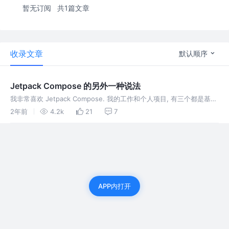
暂无订阅
共1篇文章
收录文章
默认顺序
Jetpack Compose 的另外一种说法
我非常喜欢 Jetpack Compose. 我的工作和个人项目, 有三个都是基于
这个. 强的一笔. 到现在，有个关于这个含义的大问题，需要很多信息来
2年前
4.2k
21
7
表述. 欢迎来听其中一个我非常认同的观点.
APP内打开