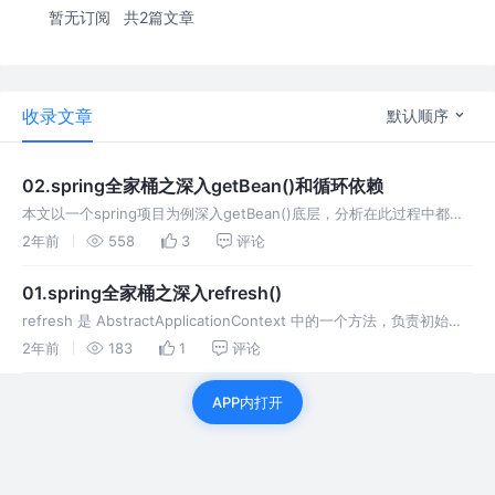
暂无订阅
共2篇文章
收录文章
默认顺序
02.spring全家桶之深入getBean()和循环依赖
本文以一个spring项目为例深入getBean()底层，分析在此过程中都做
了那些事情，spring提供了那些扩展点。
2年前
558
3
评论
01.spring全家桶之深入refresh()
refresh 是 AbstractApplicationContext 中的一个方法，负责初始化
ApplicationContext 容器，容器必须调用 refresh 才能正常工作。
2年前
183
1
评论
APP内打开