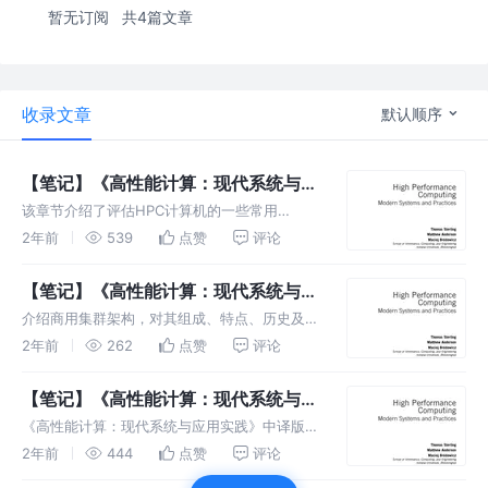
暂无订阅
共4篇文章
收录文章
默认顺序
【笔记】《高性能计算：现代系统与应
用实践》Chapter 04 Benchmarking
该章节介绍了评估HPC计算机的一些常用
Benchmark。本篇笔记只包含各个Benchmark
2年前
539
点赞
评论
的理论和概念介绍部分，动手操作部分及书后题
将在后续实践后记录。
【笔记】《高性能计算：现代系统与应
用实践》Chapter 03 商用集群
介绍商用集群架构，对其组成、特点、历史及发
展趋势进行了介绍。由于技术更迭，该笔记省略
2年前
262
点赞
评论
了关于商用集群的简史和硬件部分内容，保留了
更为通用的知识内容。
【笔记】《高性能计算：现代系统与应
用实践》Chapter 01
《高性能计算：现代系统与应用实践》中译版文
字质量不高，句子存在语病，术语翻译杂乱，阅
2年前
444
点赞
评论
读体验极差。本笔记利用该书进行内容梳理，并