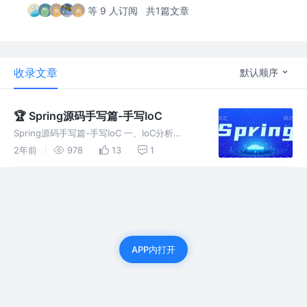
等 9 人订阅
共1篇文章
收录文章
默认顺序
🏆 Spring源码手写篇-手写IoC
Spring源码手写篇-手写IoC 一、IoC分析
1.Spring的核心 在Spring中非常核心的内
2年前
978
13
1
容是 IOC和 AOP. 2.IoC的几个疑问? 2.1 IoC是
什么？ IoC:Inv
APP内打开