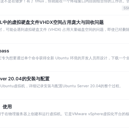
. 这不是在做梦！有了 tmux，你就能在一个终端窗口内自由组合你的工作区。
。
SS
统WSL中的虚拟硬盘文件VHDX空间占用庞大与回收问题
WSL) 时，可能会遇到虚拟硬盘文件 (VHDX) 占用大量磁盘空间的问题，即使已经
ass
s。它专为想要通过单个命令获得全新 Ubuntu 环境的开发人员而设计，下载
Server 20.04的安装与配置
建Ubuntu虚拟机，详细记录安装与配置Ubuntu Server 20.04的整个过程。
置、使用
，用于在物理服务器上创建和运行虚拟机。它是VMware vSphere虚拟化平台