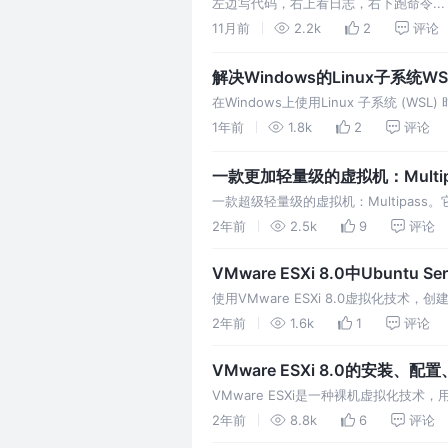
左边写代码，右上看日志，右下跑命令..
的混乱，将注意力集中在最重要的事情上
11月前
2.2k
2
评论
解决Windows的Linux子系
在Windows上使用Linux 子系统 (
1年前
1.8k
2
评论
一款更加轻量级的虚拟机：Multip
一款超级轻量级的虚拟机：Multipas
分钟内就可以启动并运行VM。
2年前
2.5k
9
评论
VMware ESXi 8.0中Ubuntu 
使用VMware ESXi 8.0虚拟化技术，创
2年前
1.6k
1
评论
VMware ESXi 8.0的安装、配
VMware ESXi是一种裸机虚拟化技术
2年前
8.8k
6
评论