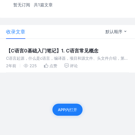
暂无订阅
共1篇文章
收录文章
默认顺序
【C语言0基础入门笔记】1. C语言常见概念
C语言起源，什么是c语言，编译器，项目和源文件、头文件介绍，第⼀
个C语言程序，main函数，printf和库函数，关键字介绍，字符和ASCII
2年前
225
点赞
评论
编码，字符串和\0，转义字符，语句和语句分类，注释
APP内打开