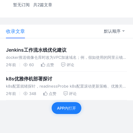
暂无订阅
共2篇文章
收录文章
默认顺序
Jenkins工作流水线优化建议
docker推送镜像仓库时改为VPC加速域名；例，假如使用的阿里云镜像
仓库北京区，地址可以为：registry-vpc.cn-beijing.aliyuncs.com 程
2年前
60
点赞
评论
序构建时，仅构建与本模块相关的
k8s优雅停机部署探讨
k8s配置就绪探针，readinessProbe k8s配置滚动更新策略、优雅关闭
策略 开启健康检查、开启Nacos手动注销微服务端点开关 k8s配置生命
2年前
348
点赞
评论
周期钩子 /actuator/xdownReg
APP内打开