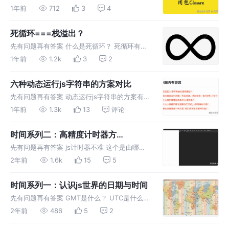
曾经实现过一次 add[1][2][3] + 4 之前我们是
1年前
712
3
4
通过proxy的方式 实现的一种无限流的累加功能
具体可以参考这篇文章：js元编程：妙用pr
死循环===栈溢出？
先有问题再有答案 什么是死循环？ 死循环有什
么影响？ js中实现死循环的方式有几种？ 死循
1年前
1.2k
3
2
环页面一定会卡死嘛？ 死循一定会导致栈溢出
嘛？ 死循环代表代码错误嘛？ 无限循环有哪些
六种动态运行js字符串的方案对比
应用场景？ 死循环 在J
先有问题再有答案 动态运行js字符串的方案有哪
些？ 这些方案在运行环境，代码来源，访问权
1年前
1.3k
13
评论
限，执行时机上有什么差异？ 为什么我们需要
动态执行js字符串？ 为什么大家都不建议使用动
时间系列二：高精度计时器方
态运行js字符串的方案？
案,worker计时,settimeout差值补
先有问题再有答案 js计时器不准 这个是由哪些
偿,raf计时器,setInterval
方面导致的？ raf实现计时器会更准确？ web
2年前
1.6k
15
5
worker实现计时器会更准确？ 实现高精度计时
器有哪些方案 这些方案有什么优缺点 背景 上一
时间系列一：认识js世界的日期与时间
篇文章 我
先有问题再有答案 GMT是什么？ UTC是什么？
时区是什么？ 时间与时区有什么关系？ 日期的
2年前
486
5
2
表示形式为什么要是YYYY-MM-DD