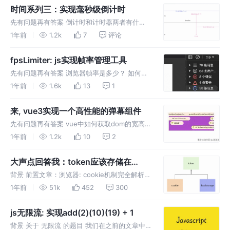
觉位置和dom位置有什么区别？ tran
时间系列三：实现毫秒级倒计时
先有问题再有答案 倒计时和计时器两者有什么
区别？ 这些区别在技术实现上有什么影响？ 如
1年前
1.2k
7
评论
何实现一个毫秒级倒计时？ 毫秒时倒计时需要
每毫秒刷新一次UI嘛？ 性能上有哪些注意事
fpsLimiter: js实现帧率管理工具
项？ 如果用户手动更改了设备时
先有问题再有答案 浏览器帧率是多少？ 如何理
解浏览器的一帧？ 浏览器的帧率和屏幕的刷新
1年前
1.6k
13
1
率是一回事嘛？ 有什么方式可以计算出浏览器
的帧率嘛？ 帧率是固定的嘛？ 如果帧率不固定
来, vue3实现一个高性能的弹幕组件
我们在使用raf做一些功能
先有问题再有答案 vue中如何获取dom的宽高
属性？ 100条数据就要设置100个dom嘛？ 每个
1年前
1.2k
10
2
弹幕动画的运行效果 具体是如何实现的？ 每个
弹幕的长度是不固定的 如何正确获取长度值 给
大声点回答我：token应该存储在
动画设置正确的
cookie还是localStorage上？
背景 前置文章：浏览器: cookie机制完全解析
在考虑token是否应该存储在cookie或
1年前
51k
452
300
localStorage中时，我们需要综合考虑安全性、
便利性、两者的能力边界以及设计目的等因素。
js无限流: 实现add(2)(10)(19) + 1
安全性
背景 关于 无限流 的题目 我们在之前的文章中