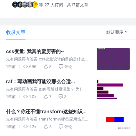
等 27 人订阅
共17篇文章
收录文章
默认顺序
css变量: 我真的蛮厉害的~
先有问题再有答案 css变量设计的目的是什么？
css变量如何声明与使用? 该如何理解变量的作
1年前
696
8
评论
用域？ css变量的作用域有什么特点？ 有人说
css变量是css与js的桥梁 这个理解对嘛？ 设计
raf：写动画我可能没那么合适...
目的 提
先有问题再有答案 如何理解过度渲染？ 为什么
动画会掉帧？ raf写动画真的是最佳实践嘛？ 高
1年前
1.0k
7
3
刷新率意味着高性能嘛？ 使用raf在120fps的设
备上如何控制频率为60fps？ 关于动画有什么建
什么？你还不懂transform这些知识
议？ c
点？
先有问题再有答案 transform有哪些应用场景？
为什么transform性能较好？ 移动变化的本质
1年前
1.2k
3
评论
原理是什么？ translate移动的基准点哪里？ 视