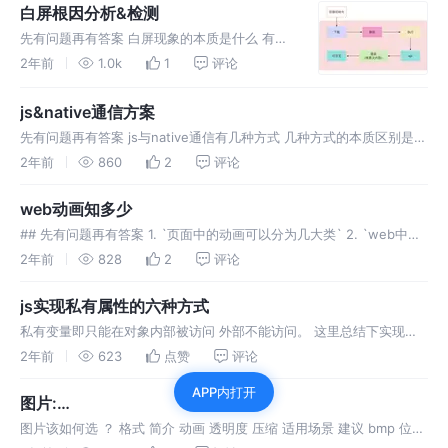
HH:MM:SS 这个是怎么来的？ 如何理解时间
白屏根因分析&检测
戳？ 从同一个ti
先有问题再有答案 白屏现象的本质是什么 有什
么危害 白屏是如何产生的 如何监控到白屏 白屏
2年前
1.0k
1
评论
如何修复 白屏的影响 如果线上发生白屏故障 页
面pv uv 点击量 业务交易量等各种指标会瞬间
js&native通信方案
迭0 业务系统全
先有问题再有答案 js与native通信有几种方式 几种方式的本质区别是什
么 如何在合适的场景中选择通信方式 URL Scheme JavaScript可以通
2年前
860
2
评论
过修改WebView的location（使
web动画知多少
## 先有问题再有答案 1. `页面中的动画可以分为几大类` 2. `web中实
现动画有哪些方案？` 3. `优缺点是什么？` 4. `性能方面cpu gpu 内存
2年前
828
2
评论
fps等指标表现如何？`
js实现私有属性的六种方式
私有变量即只能在对象内部被访问 外部不能访问。 这里总结下实现私
有变量的六种方式： ### Symbol ``` const _name =
2年前
623
点赞
评论
Symbol("_name"); export cla
APP内打开
图片:
bmp,jpeg,png,apng,gif,webp,svg,avif,Base64,MNG,
图片该如何选 ？ 格式 简介 动画 透明度 压缩 适用场景 建议 bmp 位图