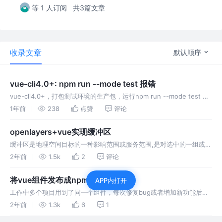
等 1 人订阅
共3篇文章
收录文章
默认顺序
vue-cli4.0+: npm run --mode test 报错
vue-cli4.0+，打包测试环境的生产包，运行npm run --mode test 报
错问题的解决方案
1年前
238
点赞
评论
openlayers+vue实现缓冲区
缓冲区是地理空间目标的一种影响范围或服务范围,是对选中的一组或一
类地图要素(点、线或面)按设定的距离条件,围绕其要素而形成一定缓冲
2年前
1.5k
2
评论
区多边形实体,从而实现数据在二维空间得以扩展,后续也可
将vue组件发布成npm包
APP内打开
工作中多个项目用到了同一个组件，每次修复bug或者增加新功能后都
需要同步更新每个项目的代码，然后想到可以通过发布成npm包的形式
2年前
1.3k
6
1
来实现代码统一。