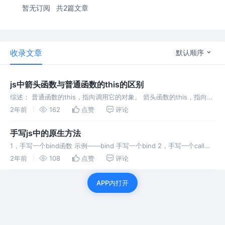
暂无订阅
共2篇文章
收录文章
默认顺序
js中箭头函数与普通函数的this的区别
综述： 普通函数的this，指向调用它的对象。 箭头函数的this，指向最
近的一个this。（注意，只有全局作用域和函数里面才有this，所以，
2年前
162
点赞
评论
箭头函数的this，要么指向全局作用域，要么指向某一个函
手写js中的原生方法
1，手写一个bind函数 示例——bind 手写一个bind 2，手写一个call函
数 示例——call 手写一个call 3，手写一个apply 示例--apply 手写一个
2年前
108
点赞
评论
apply 4，手写一个
APP内打开