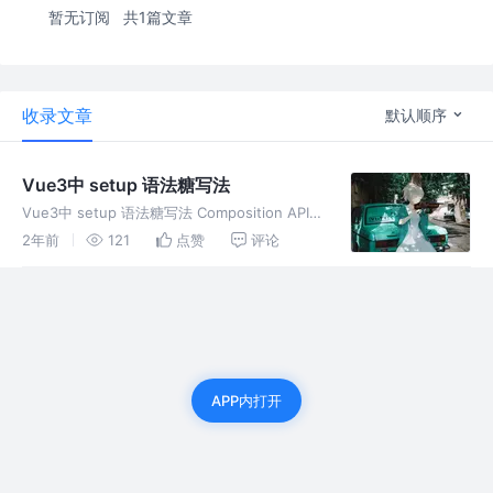
暂无订阅
共1篇文章
收录文章
默认顺序
Vue3中 setup 语法糖写法
Vue3中 setup 语法糖写法 Composition API及
组合式API,是根据逻辑相关性组织代码的，提高
2年前
121
点赞
评论
可读性和维护性。最大的优点在V3中写hooks
了，重复性使用相同代码的逻辑。 但是也有
APP内打开