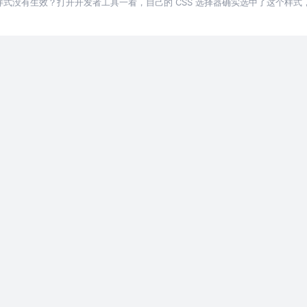
的样式没有生效？打开开发者工具一看，自己的 CSS 选择器确实选中了这个样
就是调整优先级，让我们看看怎么做。