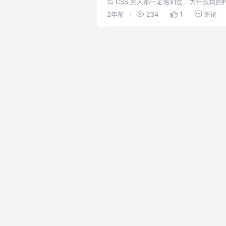
写 CSS 的人都一定遇到过，为什么我
被其他的选择器覆盖了。最佳的解决办法
2年前
234
1
评论