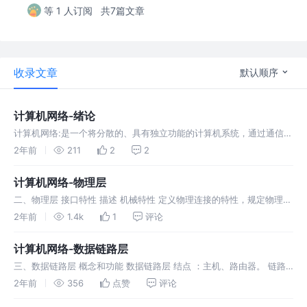
等 1 人订阅
共7篇文章
收录文章
默认顺序
计算机网络-绪论
计算机网络:是一个将分散的、具有独立功能的计算机系统，通过通信设
备与线路连接起来，由功能完善的软件实现资源共享和信息传递的系
2年前
211
2
2
统。
计算机网络-物理层
二、物理层 接口特性 描述 机械特性 定义物理连接的特性，规定物理连
接时所采用的规格、接口形状、引线数目、引脚数量和排列情况。 电气
2年前
1.4k
1
评论
特性 规定传输二进制位时，线路上信号的电压范围、阻抗匹配、传输速
率和
计算机网络-数据链路层
三、数据链路层 概念和功能 数据链路层 结点 ：主机、路由器。 链路
：网络中两个结点之间的物理通道，链路的传输介质主要有双绞线、光
2年前
356
点赞
评论
纤和微波。分为有线链路、无线链路。 数据链路 ：网络中两个结点之