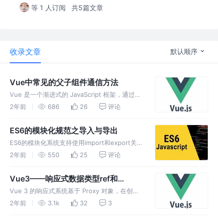
等 1 人订阅
共5篇文章
收录文章
默认顺序
Vue中常见的父子组件通信方法
Vue 是一个渐进式的 JavaScript 框架，通过组
件化的方式构建应用。在 Vue 中，组件通信指
2年前
686
26
评论
的是不同组件之间传递数据、共享数据或调用方
法等行为。在前端开发中，子组件和父组件之间
ES6的模块化规范之导入与导出
的通信是非常
ES6的模块化系统支持使用import和export关键
字导入和导出模块。 使用export关键字可以将
2年前
550
25
评论
变量、函数、类等导出为一个模块。 使用
export default关键字可以导出一个默认的内
Vue3——响应式数据类型ref和
容，
reactive的使用
Vue 3 的响应式系统基于 Proxy 对象，在创建
组件实例时，会将组件的 data 数据对象转换为
2年前
3.1k
32
3
响应式的 Proxy 对象。这样，当组件中的数据