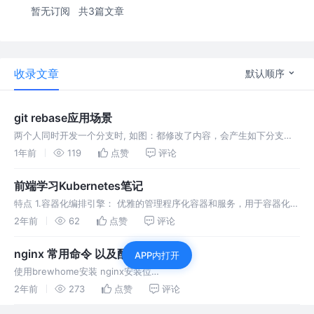
暂无订阅
共3篇文章
收录文章
默认顺序
git rebase应用场景
两个人同时开发一个分支时, 如图：都修改了内容，会产生如下分支图
合并远端分支，你将在本地获得一个崭新的提交H，主要内容是远端分
1年前
119
点赞
评论
支所有提交内容与你本地分支提交内容的混合大杂烩。 显然，你并不想
每次拉取
前端学习Kubernetes笔记
特点 1.容器化编排引擎： 优雅的管理程序化容器和服务，用于容器化部
署、扩展和管理等。 2.容器编排功能：通过一些配置文件 来定义应用
2年前
62
点赞
评论
程序的部署方式，让容器的创建和管理更加简单和高效。 什么是高可
用？
nginx 常用命令 以及配置文件
APP内打开
使用brewhome安装 nginx安装位
置：/opt/homebrew/Cellar/nginx/1.21.1 配置文件路
2年前
273
点赞
评论
径：/opt/homebrew/etc/nginx