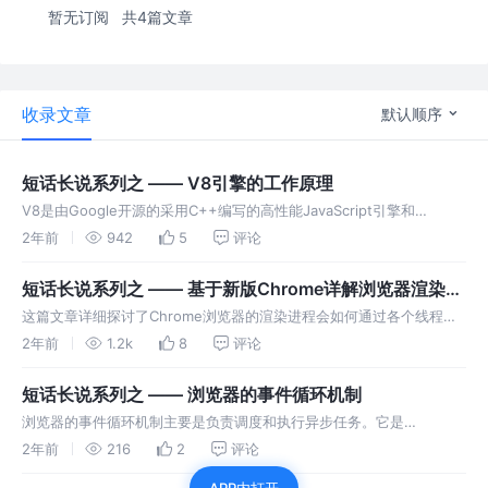
暂无订阅
共4篇文章
收录文章
默认顺序
短话长说系列之 —— V8引擎的工作原理
V8是由Google开源的采用C++编写的高性能JavaScript引擎和
WebAssembly引擎，最初设计用于Chrome浏览器，现在也是Node.js
2年前
942
5
评论
的核心组成部分。
短话长说系列之 —— 基于新版Chrome详解浏览器渲染进
程
这篇文章详细探讨了Chrome浏览器的渲染进程会如何通过各个线程
（如主线程、合成器线程和光栅线程）如何协同渲染网页。
2年前
1.2k
8
评论
短话长说系列之 —— 浏览器的事件循环机制
浏览器的事件循环机制主要是负责调度和执行异步任务。它是
JavaScript运行时环境中的一个核心机制。
2年前
216
2
评论