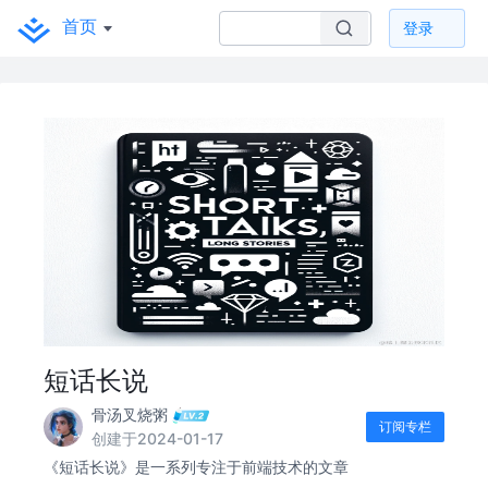
首页
登录
短话长说
骨汤叉烧粥
订阅专栏
创建于2024-01-17
《短话长说》是一系列专注于前端技术的文章